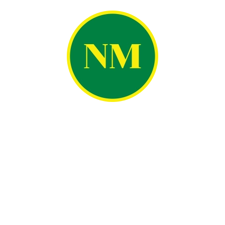
Sản xuất và cung cấp các sản phẩm bao bì nhựa chất lượng cao,
đáp ứng đa dạng nhu cầu trong nhiều lĩnh vực như hóa chất,
nông nghiệp, dược phẩm, thực phẩm, mỹ phẩm và nhiều ngành
công nghiệp khác.
CÔNG TY TNHH SX-TM
BAO BÌ NGỌC MINH