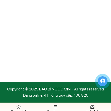
CHÍNH SÁCH KHÁCH HÀNG
Câu hỏi thường gặp
Phương thức vận chuyển
Gửi yêu cầu hỗ trợ
Chính sách đổi trả
Hướng dẫn đặt hàng
Chính sách trả góp
Copyright © 2025 BAO BÌ NGỌC MINH All rights reserved
Đang online: 4 | Tổng truy cập: 100,820