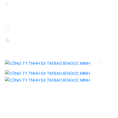
73 Đường Xuân Thới 22, Ấp 46, Xuân Thới Sơn, TP.HCM
0902 775 207 - Fax: 028.2253.0159
baobingocminh@gmail.com
http://baobingocminh.com
Kết nối ngay