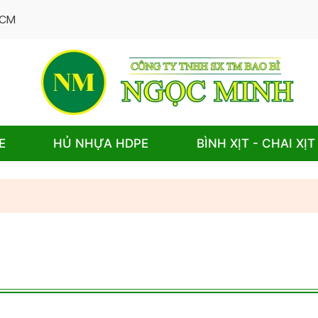
.HCM
E
HỦ NHỰA HDPE
BÌNH XỊT - CHAI XỊT