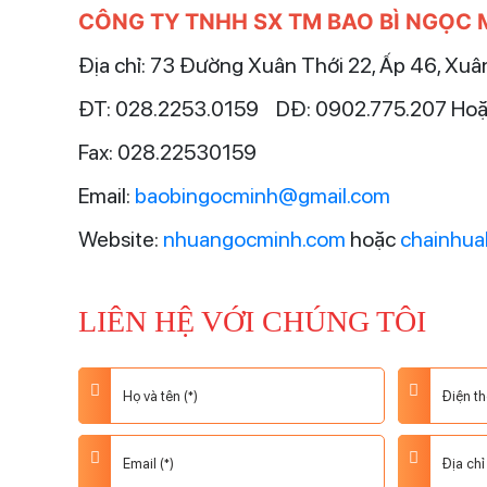
CÔNG TY TNHH SX TM BAO BÌ NGỌC 
Địa chỉ: 73 Đường Xuân Thới 22, Ấp 46, Xu
ĐT: 028.2253.0159 DĐ: 0902.775.207 Hoặ
Fax: 028.22530159
Email:
baobingocminh@gmail.com
Website:
nhua
ngocminh.com
hoặc
chainhu
LIÊN HỆ VỚI CHÚNG TÔI