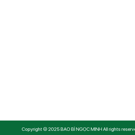
B
Sản xuất và cung cấp các sản phẩm bao bì
nhựa chất lượng cao, đáp ứng đa dạng nhu
cầu trong nhiều lĩnh vực như hóa chất, nông
M
nghiệp, dược phẩm, thực phẩm, mỹ phẩm
và nhiều ngành công nghiệp khác.
Kết 
Copyright © 2025 BAO BÌ NGỌC MINH All rights reserv