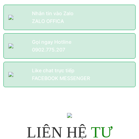
Nhắn tin vào Zalo
ZALO OFFICA
Gọi ngay Hotline
0902.775.207
Like chat trực tiếp
FACEBOOK MESSENGER
LIÊN HỆ
TƯ