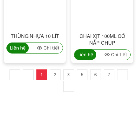
THÙNG NHỰA 10 LÍT
CHAI XỊT 100ML CÓ
NẮP CHỤP
Liên hệ
Chi tiết
Liên hệ
Chi tiết
1
2
3
5
6
7
CÔNG TY TNHH SX TM BAO BÌ NGỌC