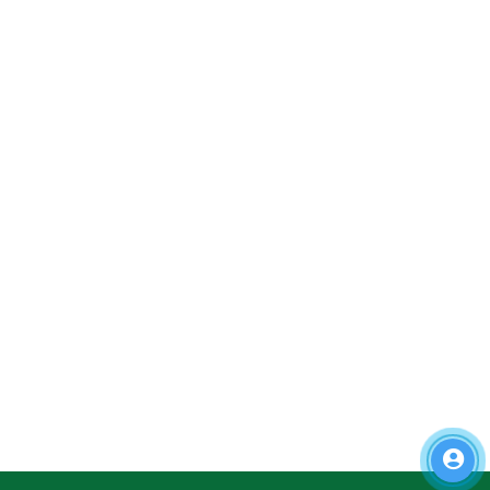
CHÍNH SÁCH KHÁCH HÀNG
Câu hỏi thường gặp
Phương thức vận chuyển
Gửi yêu cầu hỗ trợ
Chính sách đổi trả
Hướng dẫn đặt hàng
Chính sách trả góp