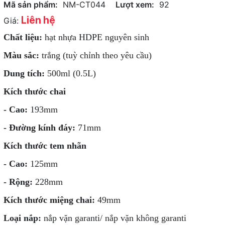
Mã sản phẩm:
NM-CT044
Lượt xem:
92
Liên hệ
Giá:
Chất liệu:
hạt nhựa HDPE nguyên sinh
Màu sắc:
trắng (tuỳ chỉnh theo yêu cầu)
Dung tích:
500ml (0.5L)
Kích thước chai
- Cao:
193mm
- Đường kính đáy:
71mm
Kích thước tem nhãn
- Cao:
125mm
- Rộng:
228mm
Kích thước miệng chai:
49mm
Loại nắp:
nắp vặn garanti/ nắp vặn không garanti